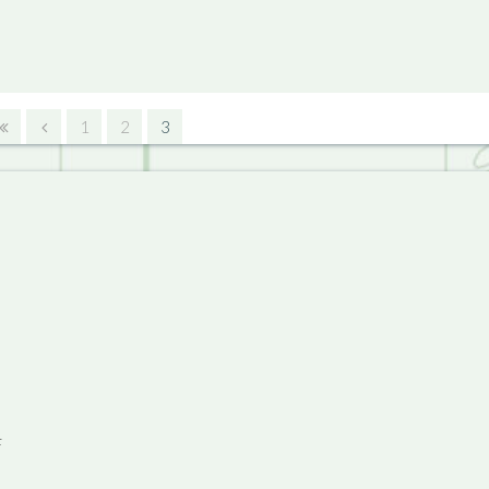
1
2
3
F