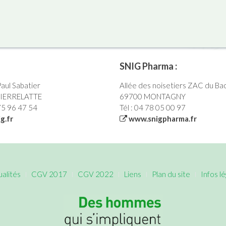
SNIG Pharma :
Paul Sabatier
Allée des noisetiers ZAC du Ba
PIERRELATTE
69700 MONTAGNY
 75 96 47 54
Tél : 04 78 05 00 97
g.fr
www.snigpharma.fr
ualités
CGV 2017
CGV 2022
Liens
Plan du site
Infos l