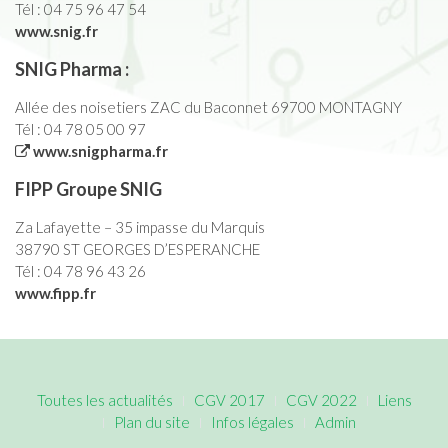
Tél : 04 75 96 47 54
www.snig.fr
SNIG Pharma :
Allée des noisetiers ZAC du Baconnet 69700 MONTAGNY
Tél : 04 78 05 00 97
www.snigpharma.fr
FIPP Groupe SNIG
Za Lafayette – 35 impasse du Marquis
38790 ST GEORGES D’ESPERANCHE
Tél : 04 78 96 43 26
www.fipp.fr
Toutes les actualités
CGV 2017
CGV 2022
Liens
Plan du site
Infos légales
Admin